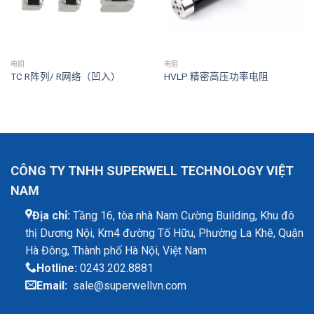
电阻
电阻
TC R阵列/ R网络（凹入）
HVLP 精密高压功率电阻
CÔNG TY TNHH SUPERWELL TECHNOLOGY VIỆT
NAM
Địa chỉ:
Tầng 16, tòa nhà Nam Cường Building, Khu đô
thị Dương Nội, Km4 đường Tố Hữu, Phường La Khê, Quận
Hà Đông, Thành phố Hà Nội, Việt Nam
Hotline:
0243.202.8881
Email:
sale@superwellvn.com