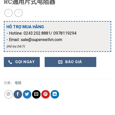
RC通用片式电阻器
HỖ TRỢ MUA HÀNG
- Hotline: 0243.202.8881/ 0978119294
- Email: sale@superwellvn.com
(Hỗ trợ 24/7)
GỌI NGAY
BÁO GIÁ
分类：
电阻