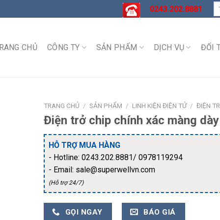
T
0243.202.8881
ki
RANG CHỦ
CÔNG TY
SẢN PHẨM
DỊCH VỤ
ĐỐI 
TRANG CHỦ
/
SẢN PHẨM
/
LINH KIỆN ĐIỆN TỬ
/
ĐIỆN T
Điện trở chip chính xác màng dày
HỖ TRỢ MUA HÀNG
- Hotline: 0243.202.8881/ 0978119294
- Email: sale@superwellvn.com
(Hỗ trợ 24/7)
GỌI NGAY
BÁO GIÁ