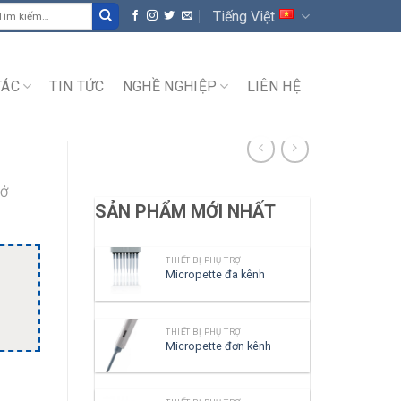
ìm
Tiếng Việt
ếm:
TÁC
TIN TỨC
NGHỀ NGHIỆP
LIÊN HỆ
RỞ
SẢN PHẨM MỚI NHẤT
THIẾT BỊ PHỤ TRỢ
Micropette đa kênh
THIẾT BỊ PHỤ TRỢ
Micropette đơn kênh