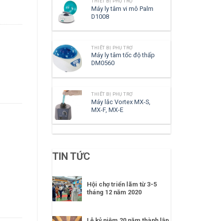
THIẾT BỊ PHỤ TRỢ
Máy ly tâm vi mô Palm
D1008
THIẾT BỊ PHỤ TRỢ
Máy ly tâm tốc độ thấp
DM0560
THIẾT BỊ PHỤ TRỢ
Máy lắc Vortex MX-S,
MX-F, MX-E
TIN TỨC
Hội chợ triển lãm từ 3-5
tháng 12 năm 2020
Lễ kỷ niệm 20 năm thành lập