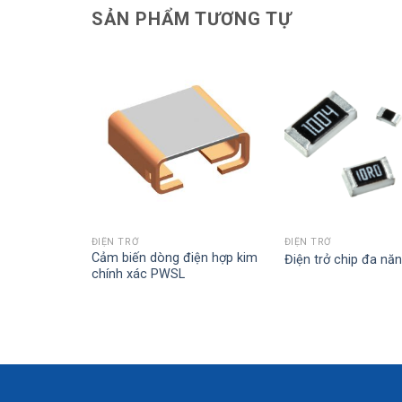
SẢN PHẨM TƯƠNG TỰ
ĐIỆN TRỞ
ĐIỆN TRỞ
ung 251-
Cảm biến dòng điện hợp kim
Điện trở chip đa nă
chính xác PWSL