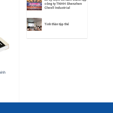
công ty TNHH Shenzhen
Clwell Industrial
Tinh thần tập thể
hính