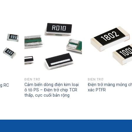
ĐIỆN TRỞ
ĐIỆN TRỞ
Cảm biến dòng điện kim loại
Điện trở màng mỏng c
ng RC
ô tô PS – Điện trở chip TCR
xác PTFR
thấp, cực cuối bản rộng